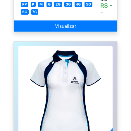
PP
P
M
G
2G
3G
4G
5G
R$ -
-
6G
7G
Visualizar