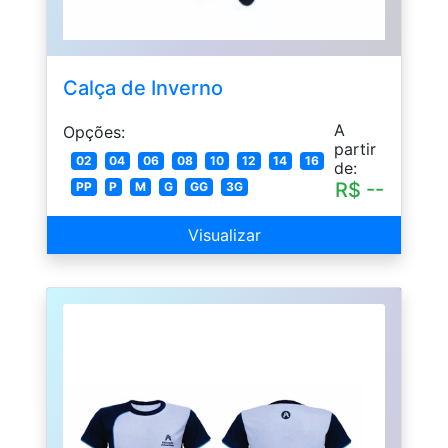
Calça de Inverno
A
Opções:
partir
02
04
06
08
10
12
14
16
de:
R$ --
PP
P
M
G
GG
3G
Visualizar