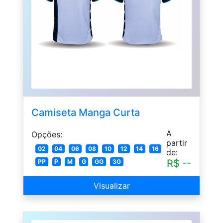
Camiseta Manga Curta
A
Opções:
partir
02
04
06
08
10
12
14
16
de:
R$ --
PP
P
M
G
GG
3G
Visualizar