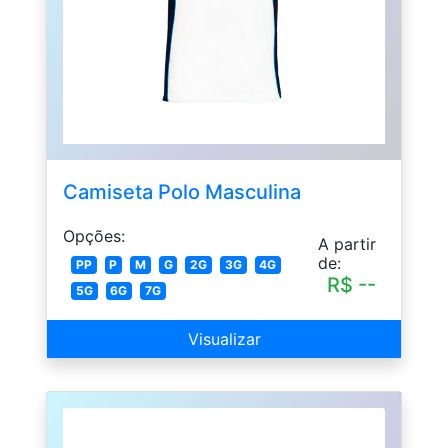
Camiseta Polo Masculina
Opções:
A partir
de:
PP
P
M
G
2G
3G
4G
R$ --
5G
6G
7G
Visualizar