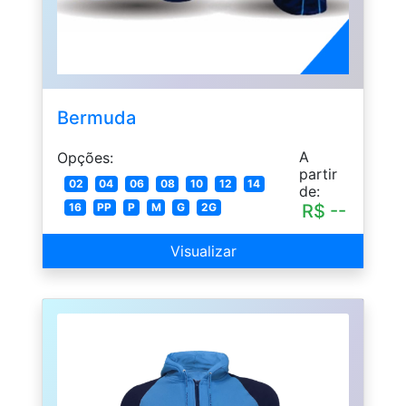
Bermuda
A
Opções:
partir
02
04
06
08
10
12
14
de:
R$ --
16
PP
P
M
G
2G
Visualizar