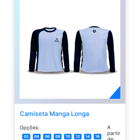
Camiseta Manga Longa
A
Opções:
partir
02
04
06
08
10
12
14
16
de: