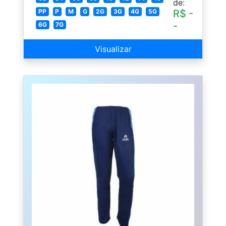
de:
PP
P
M
G
2G
3G
4G
5G
R$ -
-
6G
7G
Visualizar