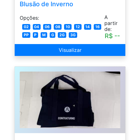
Blusão de Inverno
A
Opções:
partir
02
04
06
08
10
12
14
16
de:
R$ --
PP
P
M
G
2G
3G
Visualizar