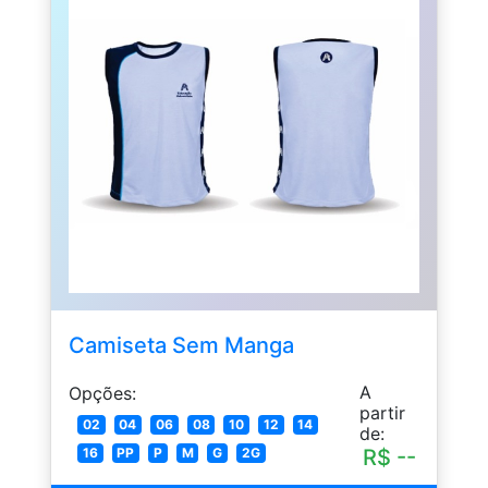
Camiseta Sem Manga
A
Opções:
partir
02
04
06
08
10
12
14
de:
R$ --
16
PP
P
M
G
2G