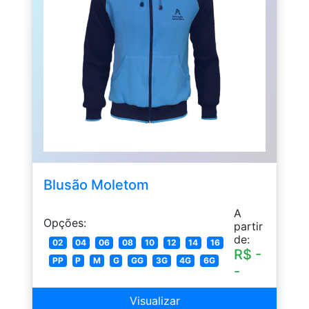
Blusão Moletom
A
Opções:
partir
de:
02
04
06
08
10
12
14
16
R$ -
PP
P
M
G
GG
3G
4G
6G
-
Visualizar