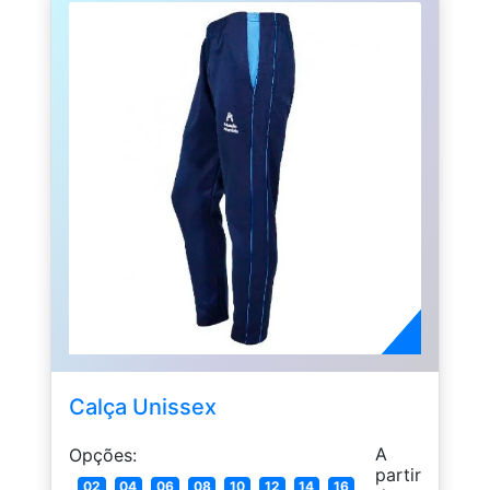
Calça Unissex
A
Opções:
partir
02
04
06
08
10
12
14
16