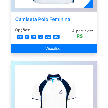
Camiseta Polo Feminina
Opções:
A partir de:
R$ --
PP
P
M
G
2G
3G
Visualizar