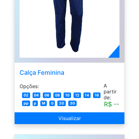
Calça Feminina
A
Opções:
partir
02
04
06
08
10
12
14
16
de:
R$ --
pp
p
M
G
2G
3G
Visualizar